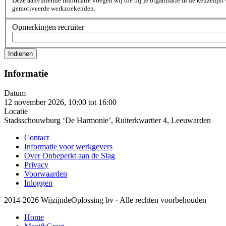
Deze aanvullende informatie voegen wij toe bij je organisatie in de keuzelijst
gemotiveerde werkzoekenden.
Opmerkingen recruiter
Informatie
Datum
12 november 2026, 10:00
tot
16:00
Locatie
Stadsschouwburg ‘De Harmonie’, Ruiterkwartier 4, Leeuwarden
Contact
Informatie voor werkgevers
Over Onbeperkt aan de Slag
Privacy
Voorwaarden
Inloggen
2014-2026 WijzijndeOplossing bv · Alle rechten voorbehouden
Home