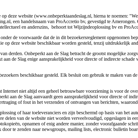
De op deze website (www.onbeperktaandeslag.nl, hierna te noemen: "We
sing.nl, een handelsnaam van ProAccretio bv, gevestigd te Amerongen. 
tellectueel en anderszins, behoort tot Wijzijndeoplossing bv en ProAcc
end onder de voorwaarde dat de in dit bezoekersreglement opgenomen b
 op deze website beschikbaar worden gesteld, tenzij uitdrukkelijk and
 van derden. Onbeperkt aan de Slag betracht de grootst mogelijke zorgvu
kt aan de Slag enige aansprakelijkheid voor directe of indirecte schad
ezoekers beschikbaar gesteld. Elk besluit om gebruik te maken van de i
 Internet niet altijd een geheel betrouwbare voorziening is voor de ove
t aan de Slag aanvaardt geen aansprakelijkheid voor directe of indire
vertraging of fout in het verzenden of ontvangen van berichten, waarond
plossing of haar toeleveranciers en zijn beschermd op basis van het au
ere delen van de website niet worden verveelvoudigd, opgeslagen in e
fotokopieën, opnamen of enig andere manier, zonder voorafgaande schrift
jk door te zenden naar newsgroups, mailing lists, electronic bulletin bo