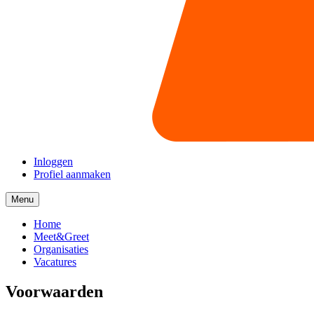
Inloggen
Profiel aanmaken
Menu
Menu
collapsed
Home
Meet&Greet
Organisaties
Vacatures
Voorwaarden