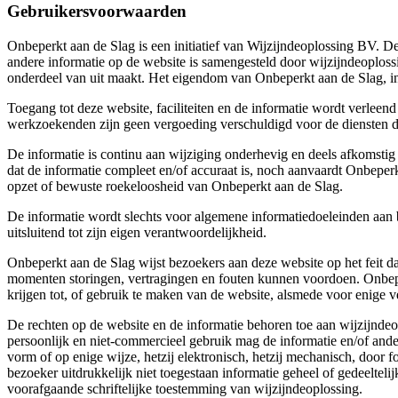
Gebruikersvoorwaarden
Onbeperkt aan de Slag is een initiatief van Wijzijndeoplossing BV. 
andere informatie op de website is samengesteld door wijzijndeoplos
onderdeel van uit maakt. Het eigendom van Onbeperkt aan de Slag, in
Toegang tot deze website, faciliteiten en de informatie wordt verle
werkzoekenden zijn geen vergoeding verschuldigd voor de diensten die
De informatie is continu aan wijziging onderhevig en deels afkomstig
dat de informatie compleet en/of accuraat is, noch aanvaardt Onbeper
opzet of bewuste roekeloosheid van Onbeperkt aan de Slag.
De informatie wordt slechts voor algemene informatiedoeleinden aan b
uitsluitend tot zijn eigen verantwoordelijkheid.
Onbeperkt aan de Slag wijst bezoekers aan deze website op het feit dat
momenten storingen, vertragingen en fouten kunnen voordoen. Onbeperk
krijgen tot, of gebruik te maken van de website, alsmede voor enige 
De rechten op de website en de informatie behoren toe aan wijzijndeo
persoonlijk en niet-commercieel gebruik mag de informatie en/of and
vorm of op enige wijze, hetzij elektronisch, hetzij mechanisch, door 
bezoeker uitdrukkelijk niet toegestaan informatie geheel of gedeelteli
voorafgaande schriftelijke toestemming van wijzijndeoplossing.