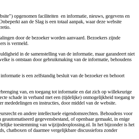
bsite") opgenomen faciliteiten en informatie, nieuws, gegevens en
Onbeperkt aan de Slag is een totaal aanpak, waar deze website
retio.
epalingen door de bezoeker worden aanvaard. Bezoekers zijnde
ers is vermeld.
ldigheid in de samenstelling van de informatie, maar garandeert niet
e welke is ontstaan door gebruikmaking van de informatie, behoudens
nformatie is een zelfstandig besluit van de bezoeker en behoort
rbrenging van, en toegang tot informatie en dat zich op willekeurige
cte schade in verband met een (tijdelijke) onmogelijkheid toegang te
er mededelingen en instructies, door middel van de website.
teursrecht en andere intellectuele eigendomsrechten. Behoudens voor
en geautomatiseerd gegevensbestand, of openbaar gemaakt, in enige
elijke toestemming van wijzijndeoplossing.nl. In het bijzonder is het
ards, chatboxen of daarmee vergelijkbare discussiefora zonder