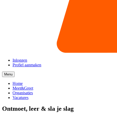
Inloggen
Profiel aanmaken
Menu
Menu
collapsed
Home
Meet&Greet
Organisaties
Vacatures
Ontmoet, leer & sla je slag