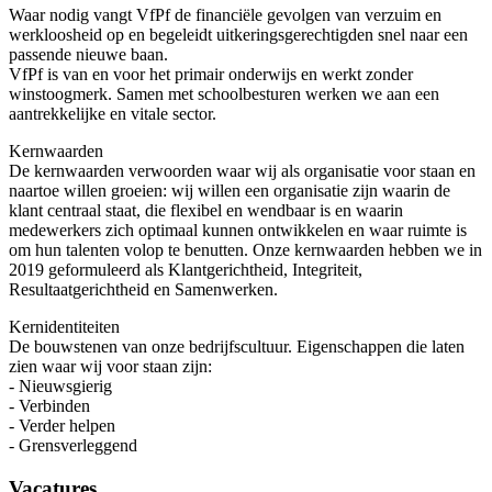
Waar nodig vangt VfPf de financiële gevolgen van verzuim en
werkloosheid op en begeleidt uitkeringsgerechtigden snel naar een
passende nieuwe baan.
VfPf is van en voor het primair onderwijs en werkt zonder
winstoogmerk. Samen met schoolbesturen werken we aan een
aantrekkelijke en vitale sector.
Kernwaarden
De kernwaarden verwoorden waar wij als organisatie voor staan en
naartoe willen groeien: wij willen een organisatie zijn waarin de
klant centraal staat, die flexibel en wendbaar is en waarin
medewerkers zich optimaal kunnen ontwikkelen en waar ruimte is
om hun talenten volop te benutten. Onze kernwaarden hebben we in
2019 geformuleerd als Klantgerichtheid, Integriteit,
Resultaatgerichtheid en Samenwerken.
Kernidentiteiten
De bouwstenen van onze bedrijfscultuur. Eigenschappen die laten
zien waar wij voor staan zijn:
- Nieuwsgierig
- Verbinden
- Verder helpen
- Grensverleggend
Vacatures