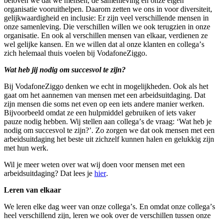
beloven we dat we mensen, de samenleving en onze eigen
organisatie vooruithelpen. Daarom zetten we ons in voor diversiteit,
gelijkwaardigheid en inclusie: Er zijn veel verschillende mensen in
onze samenleving. Die verschillen willen we ook terugzien in onze
organisatie. En ook al verschillen mensen van elkaar, verdienen ze
wel gelijke kansen. En we willen dat al onze klanten en collega
’
s
zich helemaal thuis voelen bij VodafoneZiggo.
Wat heb jij nodig om succesvol te zijn?
Bij VodafoneZiggo denken we echt in mogelijkheden. Ook als het
gaat om het aannemen van mensen met een arbeidsuitdaging. Dat
zijn mensen die soms net even op een iets andere manier werken.
Bijvoorbeeld omdat ze een hulpmiddel gebruiken of iets vaker
pauze nodig hebben. Wij stellen aan collega
’
s de vraag:
‘
Wat heb je
nodig om succesvol te zijn?
’
. Zo zorgen we dat ook mensen met een
arbeidsuitdaging het beste uit zichzelf kunnen halen en gelukkig zijn
met hun werk.
Wil je meer weten over wat wij doen voor mensen met een
arbeidsuitdaging? Dat lees je
hier
.
Leren van elkaar
We leren elke dag weer van onze collega
’
s. En omdat onze collega
’
s
heel verschillend zijn, leren we ook over de verschillen tussen onze