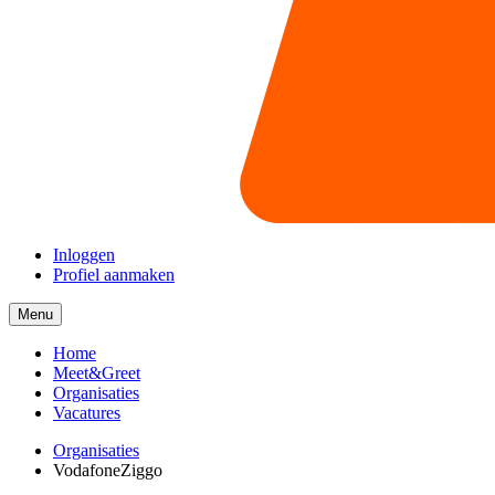
Inloggen
Profiel aanmaken
Menu
Menu
collapsed
Home
Meet&Greet
Organisaties
Vacatures
Organisaties
VodafoneZiggo