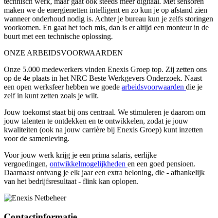
technisch werk, maar gaat ook steeds meer digitaal. Met sensoren
maken we de energienetten intelligent en zo kun je op afstand zien
wanneer onderhoud nodig is. Achter je bureau kun je zelfs storingen
voorkomen. En gaat het toch mis, dan is er altijd een monteur in de
buurt met een technische oplossing.
ONZE ARBEIDSVOORWAARDEN
Onze 5.000 medewerkers vinden Enexis Groep top. Zij zetten ons
op de 4e plaats in het NRC Beste Werkgevers Onderzoek. Naast
een open werksfeer hebben we goede
arbeidsvoorwaarden
die je
zelf in kunt zetten zoals je wilt.
Jouw toekomst staat bij ons centraal. We stimuleren je daarom om
jouw talenten te ontdekken en te ontwikkelen, zodat je jouw
kwaliteiten (ook na jouw carrière bij Enexis Groep) kunt inzetten
voor de samenleving.
Voor jouw werk krijg je een prima salaris, eerlijke
vergoedingen,
ontwikkelmogelijkheden
en een goed pensioen.
Daarnaast ontvang je elk jaar een extra beloning, die - afhankelijk
van het bedrijfsresultaat - flink kan oplopen.
Contactinformatie