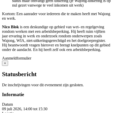
status maar ontvangt geen uitkering (je Wajong-uitkering is op
nul gezet vanwege te veel inkomen uit werk)
Kortom: Een aanrader voor iedereen die te maken heeft met Wajong
en werk.
Nico Blok
is een deskundige op gebied van wet- en regelgeving
rondom werken met een arbeidsbeperking. Hij heeft ruim vijftien
jaar ervaring in werk en onderzoek rondom onderwerpen zoals
Wajong, WIA, niet-uitkeringsgerechtigd en het doelgroepregister.
Hij beantwoordt vragen hierover en brengt knelpunten op dit gebied
onder de aandacht. En hij heeft zelf ook een arbeidsbeperking.
Aanmeldformulier
×
Close
Statusbericht
De inschrijvingen voor dit evenement zijn gesloten.
Informatie
Datum
09 juli 2026, 14:00
tot
15:30