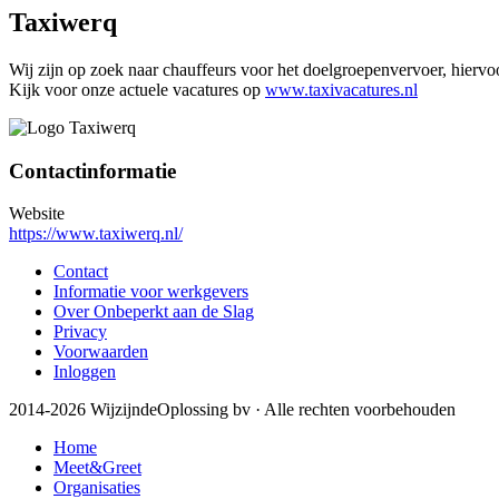
Taxiwerq
Wij zijn op zoek naar chauffeurs voor het doelgroepenvervoer, hiervoor 
Kijk voor onze actuele vacatures op
www.taxivacatures.nl
Contactinformatie
Website
https://www.taxiwerq.nl/
Contact
Informatie voor werkgevers
Over Onbeperkt aan de Slag
Privacy
Voorwaarden
Inloggen
2014-2026 WijzijndeOplossing bv · Alle rechten voorbehouden
Home
Meet&Greet
Organisaties