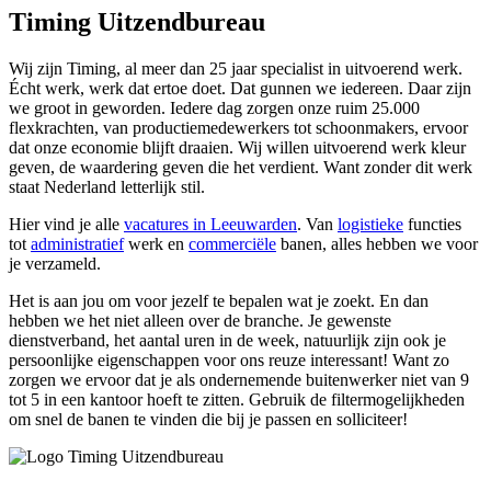
Timing Uitzendbureau
Wij zijn Timing, al meer dan 25 jaar specialist in uitvoerend werk.
Écht werk, werk dat ertoe doet. Dat gunnen we iedereen. Daar zijn
we groot in geworden. Iedere dag zorgen onze ruim 25.000
flexkrachten, van productiemedewerkers tot schoonmakers, ervoor
dat onze economie blijft draaien. Wij willen uitvoerend werk kleur
geven, de waardering geven die het verdient. Want zonder dit werk
staat Nederland letterlijk stil.
Hier vind je alle
vacatures in Leeuwarden
. Van
logistieke
functies
tot
administratief
werk en
commerciële
banen, alles hebben we voor
je verzameld.
Het is aan jou om voor jezelf te bepalen wat je zoekt. En dan
hebben we het niet alleen over de branche. Je gewenste
dienstverband, het aantal uren in de week, natuurlijk zijn ook je
persoonlijke eigenschappen voor ons reuze interessant! Want zo
zorgen we ervoor dat je als ondernemende buitenwerker niet van 9
tot 5 in een kantoor hoeft te zitten. Gebruik de filtermogelijkheden
om snel de banen te vinden die bij je passen en solliciteer!