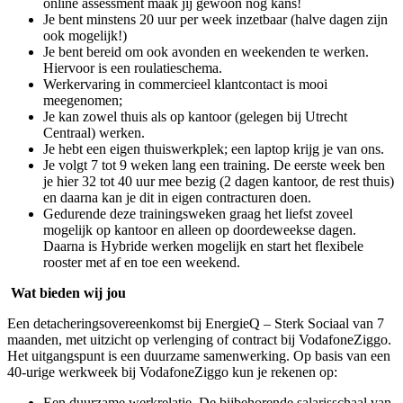
online assessment maak jij gewoon nog kans!
Je bent minstens 20 uur per week inzetbaar (halve dagen zijn
ook mogelijk!)
Je bent bereid om ook avonden en weekenden te werken.
Hiervoor is een roulatieschema.
Werkervaring in commercieel klantcontact is mooi
meegenomen;
Je kan zowel thuis als op kantoor (gelegen bij Utrecht
Centraal) werken.
Je hebt een eigen thuiswerkplek; een laptop krijg je van ons.
Je volgt 7 tot 9 weken lang een training. De eerste week ben
je hier 32 tot 40 uur mee bezig (2 dagen kantoor, de rest thuis)
en daarna kan je dit in eigen contracturen doen.
Gedurende deze trainingsweken graag het liefst zoveel
mogelijk op kantoor en alleen op doordeweekse dagen.
Daarna is Hybride werken mogelijk en start het flexibele
rooster met af en toe een weekend.
Wat bieden wij jou
Een detacheringsovereenkomst bij EnergieQ – Sterk Sociaal van 7
maanden, met uitzicht op verlenging of contract bij VodafoneZiggo.
Het uitgangspunt is een duurzame samenwerking. Op basis van een
40-urige werkweek bij VodafoneZiggo kun je rekenen op:
Een duurzame werkrelatie. De bijbehorende salarisschaal van