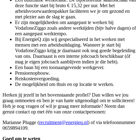
deze functie start bij bruto € 15,32 per uur. Met het
arbeidsvoorwaardenpakket faciliteren we je om gezond en
met plezier aan de slag te gaan.
Er zijn mogelijkheden om aangepast te werken bij
VodafoneZiggo zoals andere werktijden (bijv halve dagen) of
een aangepast werktempo.
Bij EnergieQ zijn wij gespecialiseerd in het werken met
mensen met een arbeidsuitdaging. Wanneer je start bij
VodafoneZiggo krijg je daarnaast ook nog goede begeleiding
van ons. Daarnaast is een interne jobcoach beschikbaar (óf
mag je eigen jobcoach aanblijven indien je die hebt).
Een baan bij een toonaangevende werkgever.
Pensioenopbouw.
Reiskostenvergoeding.
De mogelijkheid om thuis en op locatie te werken.
Herken jij jezelf in het bovenstaande profiel? Dan willen we jou
graag ontmoeten en ben je van harte uitgenodigd om te solliciteren!
Heb je nog vragen of wil je graag meer informatie? Neem dan
gerust contact op met één van onze contactpersonen:
Marianne Plugge (
recruitment@energieq.nl
) of via telefoonnummer
0659894109.
Goed om te weten