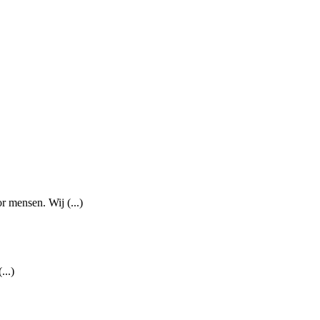
 mensen. Wij (...)
...)