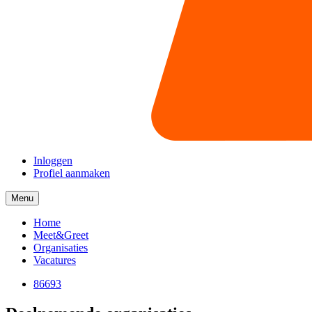
Inloggen
Profiel aanmaken
Menu
Menu
collapsed
Home
Meet&Greet
Organisaties
Vacatures
86693